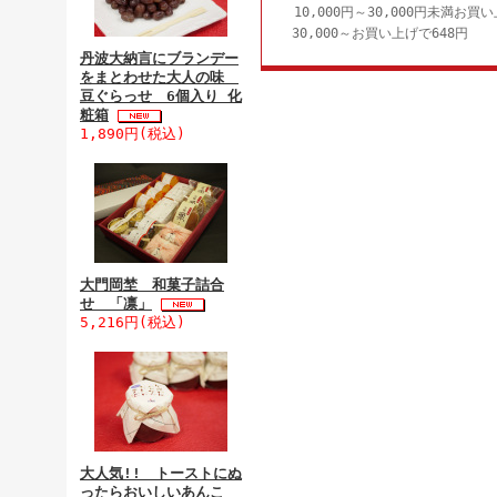
10,000円～30,000円未満お買い
30,000～お買い上げで648円
丹波大納言にブランデー
をまとわせた大人の味
豆ぐらっせ 6個入り 化
粧箱
1,890円(税込)
大門岡埜 和菓子詰合
せ 「凛」
5,216円(税込)
大人気!! トーストにぬ
ったらおいしいあんこ