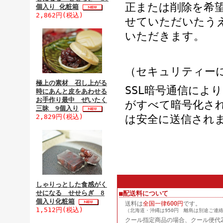
正または削除を希
個入り 化粧箱
2,862円(税込)
せていただいたう
いただきます。
（セキュリティー
極上の素材 召し上がる
SSL暗号通信によ
時にあんと皮をあわせる
お手作り最中 ぜいたく
がすべて暗号化さ
三昧 9個入り
2,829円(税込)
は安全に送信され
しゃりっとした食感がく
せになる せせらぎ 8
■配送料について
個入り化粧箱
送料は
全国一律600円
です。
1,512円(税込)
（北海道・沖縄は950円 離島は別途ご連
クール指定商品の場合、クール便代2