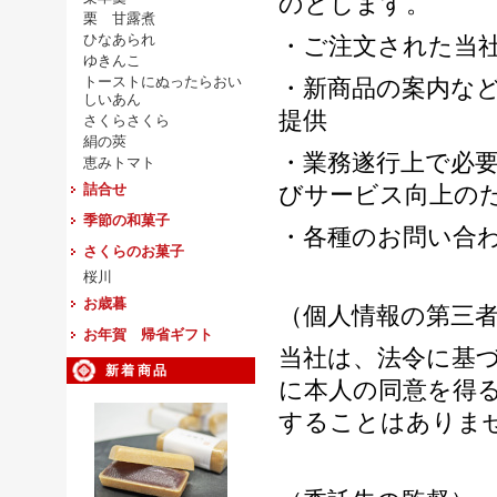
のとします。
栗 甘露煮
ひなあられ
・ご注文された当
ゆきんこ
トーストにぬったらおい
・新商品の案内な
しいあん
提供
さくらさくら
絹の莢
・業務遂行上で必
恵みトマト
詰合せ
びサービス向上の
季節の和菓子
・各種のお問い合
さくらのお菓子
桜川
お歳暮
（個人情報の第三
お年賀 帰省ギフト
当社は、法令に基
新着商品
に本人の同意を得
することはありま