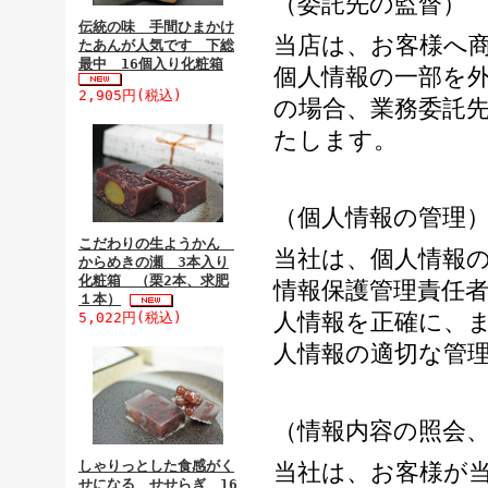
（委託先の監督）
伝統の味 手間ひまかけ
当店は、お客様へ
たあんが人気です 下総
最中 16個入り化粧箱
個人情報の一部を
2,905円(税込)
の場合、業務委託
たします。
（個人情報の管理
こだわりの生ようかん
当社は、個人情報
からめきの瀬 3本入り
化粧箱 （栗2本、求肥
情報保護管理責任
１本）
人情報を正確に、
5,022円(税込)
人情報の適切な管
（情報内容の照会
しゃりっとした食感がく
当社は、お客様が
せになる せせらぎ 16