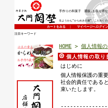
手作りの和菓子 通販,お取り寄
生ようかん“からめきの瀬”、こだわりの
カートをみる
｜
マイページへログイ
注目キーワード
HOME
>
個人情報
個人情報の取り
はじめに
個人情報保護の重
社会的責任である
束いたします。
---------------