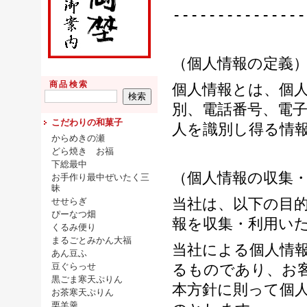
---------------
（個人情報の定義
商品検索
個人情報とは、個
別、電話番号、電
こだわりの和菓子
人を識別し得る情
からめきの瀬
どら焼き お福
下総最中
（個人情報の収集
お手作り最中ぜいたく三
昧
当社は、以下の目
せせらぎ
ぴーなつ畑
報を収集・利用い
くるみ便り
まるごとみかん大福
当社による個人情
あん豆ふ
豆ぐらっせ
るものであり、お
黒ごま寒天ぷりん
本方針に則って個
お茶寒天ぷりん
栗羊羹