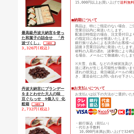
15,000円以上お買い上げで
送料無
■納期について
商品は、特にご指定のない場合、ご
営業日以内に発送いたします。
最高級丹波大納言を使っ
配達日時指定の場合、注文受付日よ
た和菓子の詰合せ 「丹
の指定日に合わせ発送いたします。
波づくし」
銀行振り込みによる決済のお客様へ
認後３営業日以内に発送いたします
3,326円(税込)
材料の入荷の遅れ 諸事情により商
る場合、メールにて御連絡いたしま
※大雪、台風、などの天候状況及び
送に遅れが生じる可能性が御座いま
遅れの状況は、発注確認メールの発
き、運送会社にお問い合わせ下さい
■お支払いについて
丹波大納言にブランデー
をまとわせた大人の味
お支払いは以下の方法がご選択いた
豆ぐらっせ 9個入り 化
粧箱
2,732円(税込)
・銀行振込（前払い）
・代引き手数料
10,000円未満お買い上げで324円