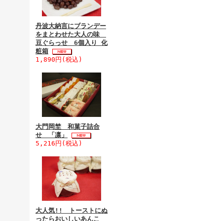
丹波大納言にブランデー
をまとわせた大人の味
豆ぐらっせ 6個入り 化
粧箱
1,890円(税込)
大門岡埜 和菓子詰合
せ 「凛」
5,216円(税込)
大人気!! トーストにぬ
ったらおいしいあんこ