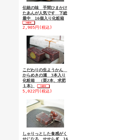
伝統の味 手間ひまかけ
たあんが人気です 下総
最中 16個入り化粧箱
2,905円(税込)
こだわりの生ようかん
からめきの瀬 3本入り
化粧箱 （栗2本、求肥
１本）
5,022円(税込)
しゃりっとした食感がく
せになる せせらぎ 16