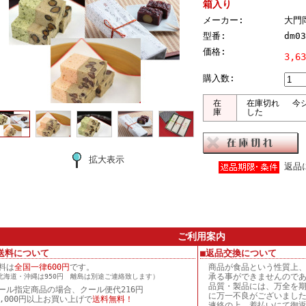
箱入り
メーカー:
大門
型番:
dm03
価格:
3,6
購入数:
在
在庫切れ 今シ
庫
した
拡大表示
返品
ご利用案内
送料について
■返品交換について
料は
全国一律600円
です。
商品が食品という性質上
承る事ができませんので
北海道・沖縄は950円 離島は別途ご連絡致します）
品質・製品には、万全を
ール指定商品の場合、クール便代216円
に万一不良がございまし
5,000円以上お買い上げで
送料無料！
連絡の上、着払いにて御