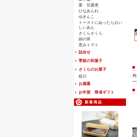
栗 甘露煮
ひなあられ
ゆきんこ
トーストにぬったらおい
しいあん
さくらさくら
絹の莢
恵みトマト
詰合せ
季節の和菓子
■
さくらのお菓子
丹
桜川
一
お歳暮
■
お年賀 帰省ギフト
新着商品