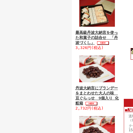
最高級丹波大納言を使っ
た和菓子の詰合せ 「丹
波づくし」
3,326円(税込)
丹波大納言にブランデー
をまとわせた大人の味
豆ぐらっせ 9個入り 化
粧箱
2,732円(税込)
■配
送
（
ク
1