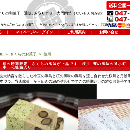
作りの和菓子 通販,お取り寄せ 大門岡埜（だいもんおかの）
ようかん“からめきの瀬”、こだわりのどらやき“お福”ほか和スイーツ、和菓子通販
る
｜
マイページへログイン
｜
ご利用案内
｜
お問い合せ
｜
ME
>
さくらのお菓子
>
桜川
桜の時期限定 さくらの風味が上品です 桜川 蓬の風味の通小町
本 化粧箱入り
波大納言を散らした小豆の浮島と桜の風味の浮島を流し合わせた桜川と丹波
本づつ、当店銘菓 からめきの瀬の詰合せですこの時期だけの雅なお菓子で