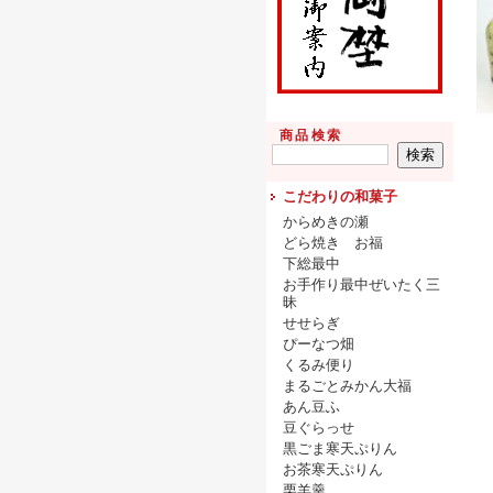
商品検索
こだわりの和菓子
からめきの瀬
どら焼き お福
下総最中
お手作り最中ぜいたく三
昧
せせらぎ
ぴーなつ畑
くるみ便り
まるごとみかん大福
あん豆ふ
豆ぐらっせ
黒ごま寒天ぷりん
お茶寒天ぷりん
栗羊羹