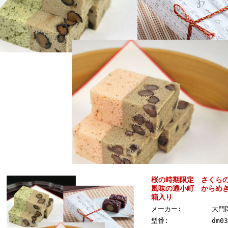
桜の時期限定 さくら
風味の通小町 からめ
箱入り
メーカー:
大門
型番:
dm03