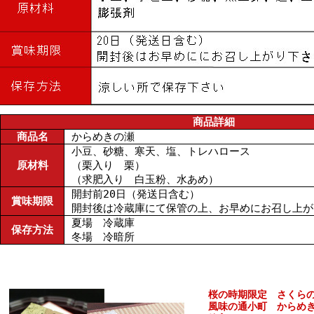
商品詳細
商品名
からめきの瀬
小豆、砂糖、寒天、塩、トレハロース
原材料
（栗入り 栗）
（求肥入り 白玉粉、水あめ）
開封前20日（発送日含む）
賞味期限
開封後は冷蔵庫にて保管の上、お早めにお召し上が
夏場 冷蔵庫
保存方法
冬場 冷暗所
桜の時期限定 さくら
風味の通小町 からめ