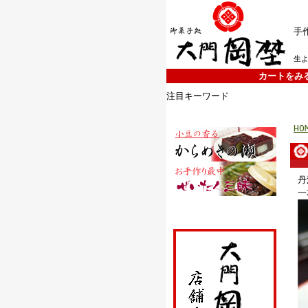
手
生
カートをみ
注目キーワード
HO
丹
一