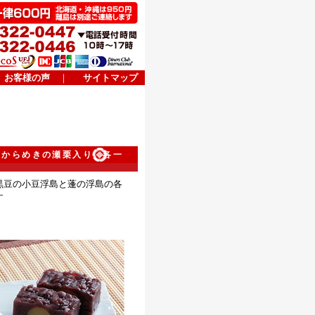
お客様の声
｜
サイトマップ
 からめきの瀬栗入り 各一
黒豆の小豆浮島と蓬の浮島の各
す