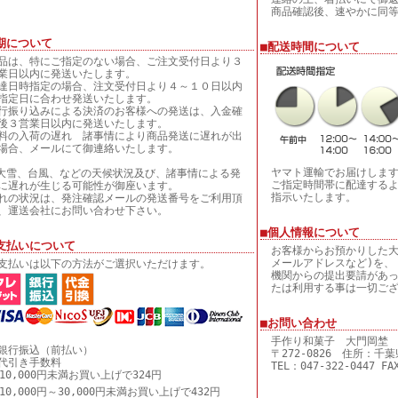
商品確認後、速やかに同
期について
■配送時間について
品は、特にご指定のない場合、ご注文受付日より３
業日以内に発送いたします。
達日時指定の場合、注文受付日より４～１０日以内
指定日に合わせ発送いたします。
行振り込みによる決済のお客様への発送は、入金確
後３営業日以内に発送いたします。
料の入荷の遅れ 諸事情により商品発送に遅れが出
場合、メールにて御連絡いたします。
ヤマト運輸でお届けしま
大雪、台風、などの天候状況及び、諸事情による発
ご指定時間帯に配達する
に遅れが生じる可能性が御座います。
指示いたします。
れの状況は、発注確認メールの発送番号をご利用頂
、運送会社にお問い合わせ下さい。
■個人情報について
支払いについて
お客様からお預かりした大
メールアドレスなど)を、
支払いは以下の方法がご選択いただけます。
機関からの提出要請があ
たは利用する事は一切ご
■お問い合わせ
手作り和菓子 大門岡埜
銀行振込（前払い）
〒272-0826 住所：千葉
代引き手数料
TEL：047-322-0447 FA
0,000円未満お買い上げで324円
0,000円～30,000円未満お買い上げで432円