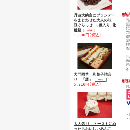
■納
丹波大納言にブランデー
をまとわせた大人の味
商
営
豆ぐらっせ 6個入り 化
配
粧箱
の
1,890円(税込)
銀
認
材
る
※
送
遅
き
大門岡埜 和菓子詰合
せ 「凛」
■お
5,216円(税込)
お
・
・
1
大人気!! トーストにぬ
1
ったらおいしいあんこ