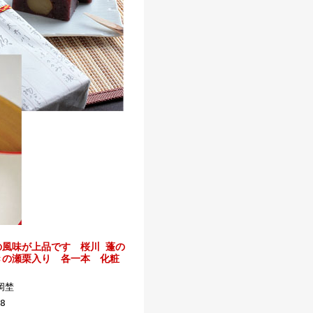
の風味が上品です 桜川 蓬の
きの瀬栗入り 各一本 化粧
岡埜
8