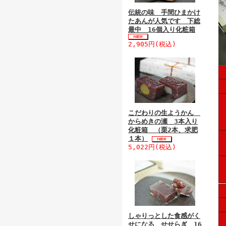
伝統の味 手間ひまかけ
たあんが人気です 下総
最中 16個入り化粧箱
2,905円(税込)
こだわりの生ようかん
からめきの瀬 3本入り
化粧箱 （栗2本、求肥
１本）
5,022円(税込)
しゃりっとした食感がく
せになる せせらぎ 16