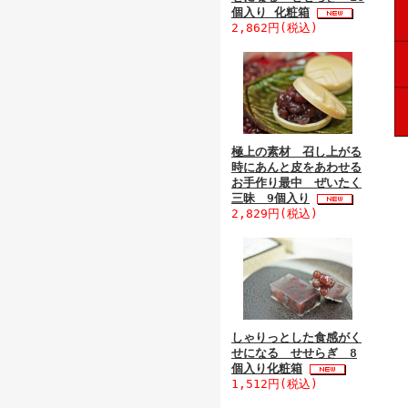
個入り 化粧箱
2,862円(税込)
極上の素材 召し上がる
時にあんと皮をあわせる
お手作り最中 ぜいたく
三昧 9個入り
2,829円(税込)
しゃりっとした食感がく
せになる せせらぎ 8
個入り化粧箱
1,512円(税込)