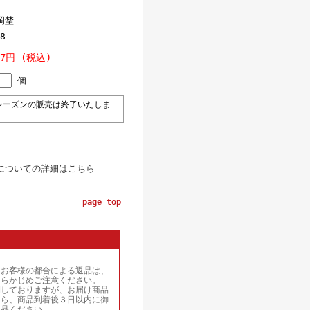
岡埜
8
37円 (税込)
個
ーズンの販売は終了いたしま
についての詳細はこちら
page top
、お客様の都合による返品は、
あらかじめご注意ください。
期しておりますが、お届け商品
たら、商品到着後３日以内に御
返品ください。