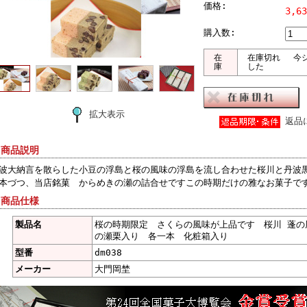
価格:
3,6
購入数:
在
在庫切れ 今シ
庫
した
拡大表示
返品
 商品説明
波大納言を散らした小豆の浮島と桜の風味の浮島を流し合わせた桜川と丹波
本づつ、当店銘菓 からめきの瀬の詰合せですこの時期だけの雅なお菓子で
 商品仕様
製品名
桜の時期限定 さくらの風味が上品です 桜川 蓬の
の瀬栗入り 各一本 化粧箱入り
型番
dm038
メーカー
大門岡埜