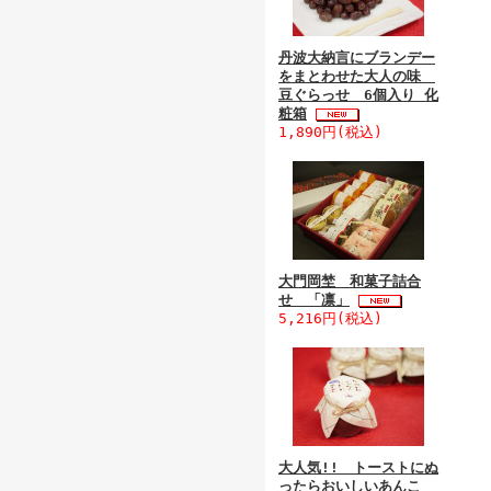
丹波大納言にブランデー
をまとわせた大人の味
豆ぐらっせ 6個入り 化
粧箱
1,890円(税込)
大門岡埜 和菓子詰合
せ 「凛」
5,216円(税込)
大人気!! トーストにぬ
ったらおいしいあんこ