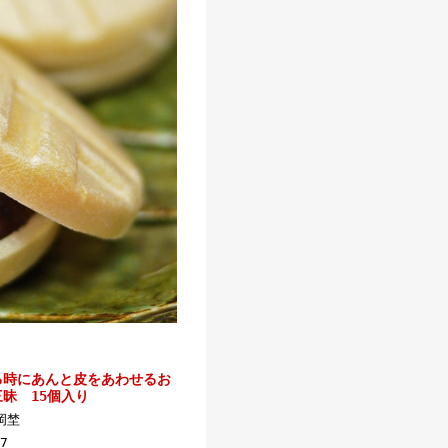
る時にあんと皮をあわせるお
昧 15個入り
岡埜
7