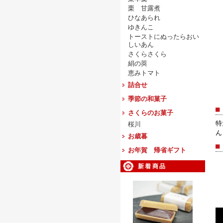
栗 甘露煮
ひなあられ
ゆきんこ
トーストにぬったらおい
しいあん
さくらさくら
絹の莢
恵みトマト
詰合せ
季節の和菓子
■
さくらのお菓子
特
桜川
ん
お歳暮
■
お年賀 帰省ギフト
新着商品