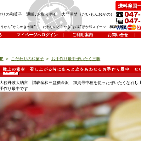
作りの和菓子 通販,お取り寄せ 大門岡埜（だいもんおかの）
ようかん“からめきの瀬”、こだわりのどらやき“お福”ほか和スイーツ、和菓子通販
る
｜
マイページへログイン
｜
ご利用案内
｜
お問い合せ
｜
ME
>
こだわりの和菓子
>
お手作り最中ぜいたく三昧
極上の素材 召し上がる時にあんと皮をあわせるお手作り最中 ぜ
大粒丹波大納言、讃岐産和三盆糖金沢、加賀最中種を使ったぜいたくな召し
手作り最中です