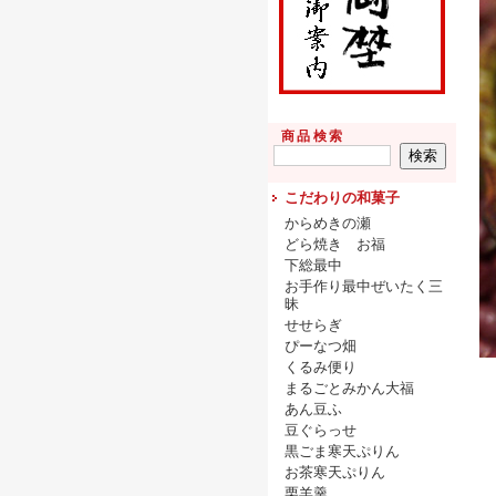
商品検索
こだわりの和菓子
からめきの瀬
どら焼き お福
下総最中
お手作り最中ぜいたく三
昧
せせらぎ
ぴーなつ畑
くるみ便り
まるごとみかん大福
あん豆ふ
豆ぐらっせ
黒ごま寒天ぷりん
お茶寒天ぷりん
栗羊羹