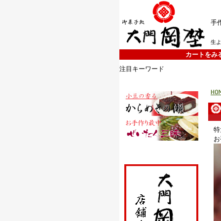
手
生
カートをみ
注目キーワード
HO
特
お