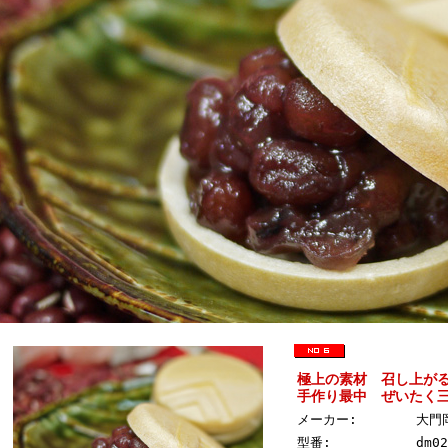
極上の素材 召し上が
手作り最中 ぜいたく三
メーカー:
大門
型番:
dm02