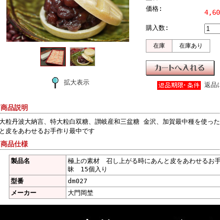
価格:
4,6
購入数:
在庫
在庫あり
拡大表示
返品
 商品説明
大粒丹波大納言、特大粒白双糖、讃岐産和三盆糖 金沢、加賀最中種を使った
と皮をあわせるお手作り最中です
 商品仕様
製品名
極上の素材 召し上がる時にあんと皮をあわせるお
昧 15個入り
型番
dm027
メーカー
大門岡埜