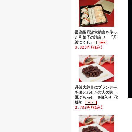
最高級丹波大納言を使っ
た和菓子の詰合せ 「丹
波づくし」
3,326円(税込)
丹波大納言にブランデー
をまとわせた大人の味
豆ぐらっせ 9個入り 化
粧箱
2,732円(税込)