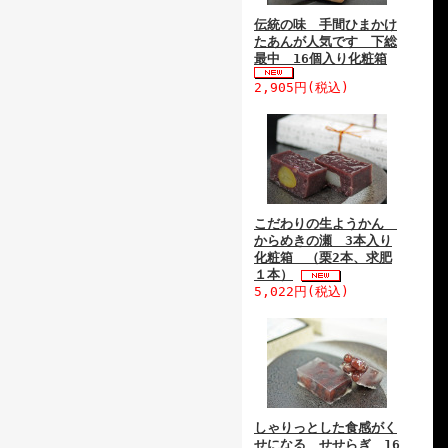
伝統の味 手間ひまかけ
たあんが人気です 下総
最中 16個入り化粧箱
2,905円(税込)
こだわりの生ようかん
からめきの瀬 3本入り
化粧箱 （栗2本、求肥
１本）
5,022円(税込)
しゃりっとした食感がく
せになる せせらぎ 16